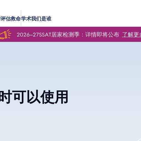
用
评估
救命
学术
我们是谁
2026–27SSAT居家检测季：详情即将公布
了解更
试时可以使用